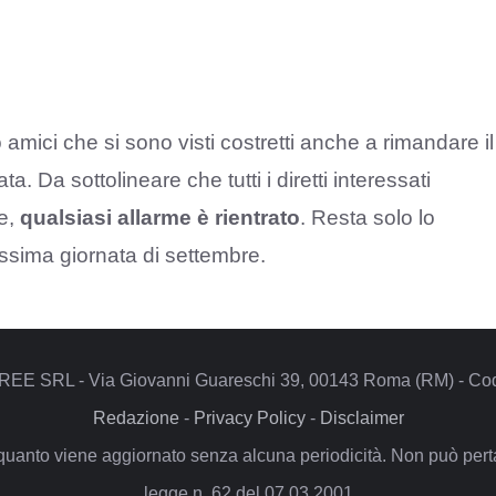
o amici che si sono visti costretti anche a rimandare il
ta. Da sottolineare che tutti i diretti interessati
le,
qualsiasi allarme è rientrato
. Resta solo lo
ssima giornata di settembre.
REE SRL - Via Giovanni Guareschi 39, 00143 Roma (RM) - Codi
Redazione
-
Privacy Policy
-
Disclaimer
quanto viene aggiornato senza alcuna periodicità. Non può pertan
legge n. 62 del 07.03.2001