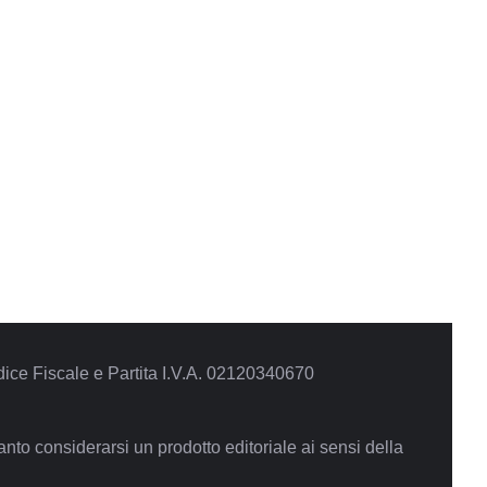
ce Fiscale e Partita I.V.A. 02120340670
to considerarsi un prodotto editoriale ai sensi della