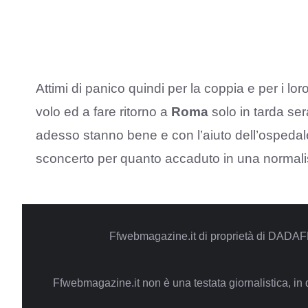
Attimi di panico quindi per la coppia e per i lor
volo ed a fare ritorno a
Roma
solo in tarda sera
adesso stanno bene e con l’aiuto dell’ospeda
sconcerto per quanto accaduto in una normali
Ffwebmagazine.it di proprietà di DADAF
Ffwebmagazine.it non è una testata giornalistica, in 