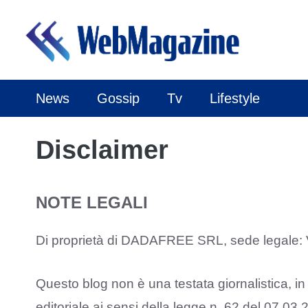
Vai
al
contenuto
News
Gossip
Tv
Lifestyle
Disclaimer
NOTE LEGALI
Di proprietà di DADAFREE SRL, sede legale: 
Questo blog non è una testata giornalistica, i
editoriale ai sensi della legge n. 62 del 07.03.