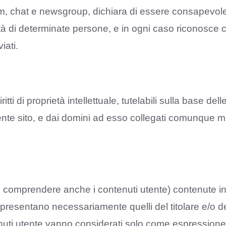
um, chat e newsgroup, dichiara di essere consapevole d
ità di determinate persone, e in ogni caso riconosce c
iati.
ti di proprietà intellettuale, tutelabili sulla base dell
presente sito, e dai domini ad esso collegati comunque
 comprendere anche i contenuti utente) contenute in o 
esentano necessariamente quelli del titolare e/o del 
ontenuti utente vanno considerati solo come espressio