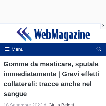
Vai
al
contenuto
Menu
Gomma da masticare, sputala
immediatamente | Gravi effetti
collaterali: tracce anche nel
sangue
16 Settembre 2022
di
Giulia Belotti