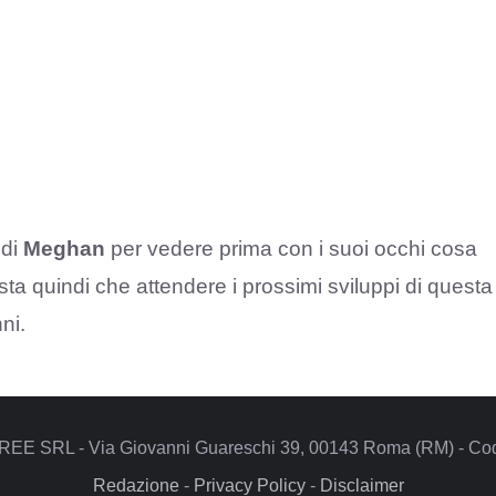
 di
Meghan
per vedere prima con i suoi occhi cosa
sta quindi che attendere i prossimi sviluppi di questa
ni.
REE SRL - Via Giovanni Guareschi 39, 00143 Roma (RM) - Codi
Redazione
-
Privacy Policy
-
Disclaimer