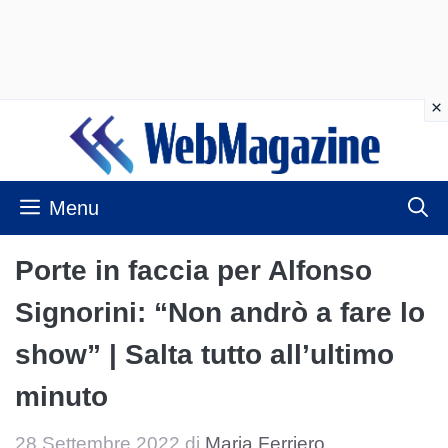
Vai
al
contenuto
Menu
Porte in faccia per Alfonso
Signorini: “Non andrò a fare lo
show” | Salta tutto all’ultimo
minuto
28 Settembre 2022
di
Maria Ferriero