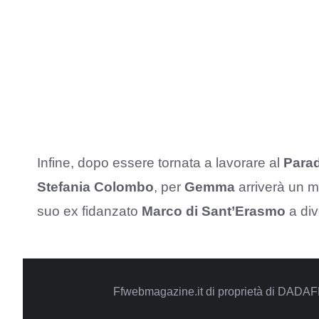
Infine, dopo essere tornata a lavorare al
Para
Stefania Colombo
, per
Gemma
arriverà un mo
suo ex fidanzato
Marco di Sant’Erasmo
a div
Ffwebmagazine.it di proprietà di DADAF