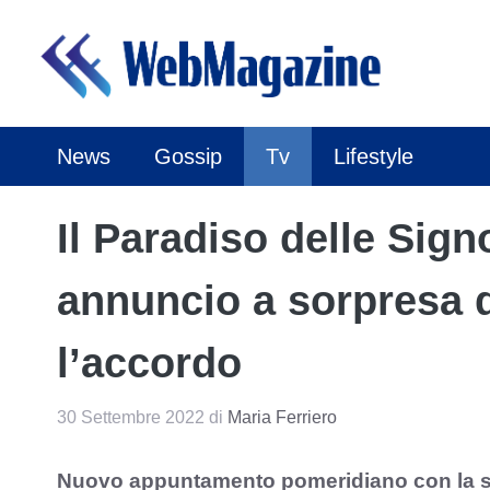
Vai
al
contenuto
News
Gossip
Tv
Lifestyle
Il Paradiso delle Signo
annuncio a sorpresa d
l’accordo
30 Settembre 2022
di
Maria Ferriero
Nuovo appuntamento pomeridiano con la soa