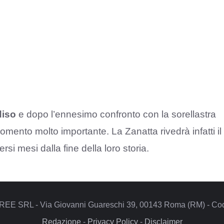
diso
e dopo l’ennesimo confronto con la sorellastra
mento molto importante. La Zanatta rivedrà infatti il
ersi mesi dalla fine della loro storia.
REE SRL - Via Giovanni Guareschi 39, 00143 Roma (RM) - Codi
Redazione
-
Privacy Policy
-
Disclaimer