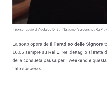
Il personaggio di Adelaide Di Sant’Erasmo (screenshot RaiPlay
La soap opera de
Il Paradiso delle Signore
t
16.05 sempre su
Rai 1
. Nel dettaglio si tratt
della consueta pausa per il weekend e questa p
fiato sospeso.