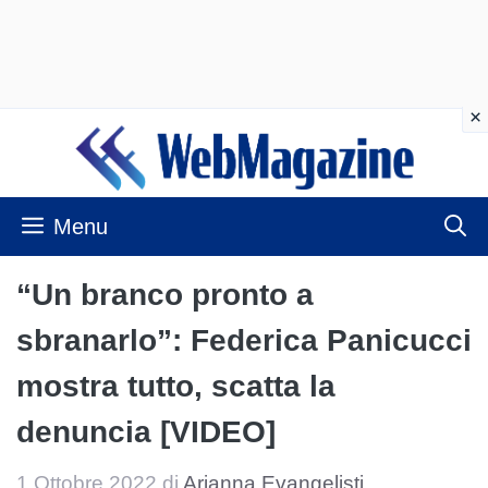
Vai
al
contenuto
Menu
“Un branco pronto a
sbranarlo”: Federica Panicucci
mostra tutto, scatta la
denuncia [VIDEO]
1 Ottobre 2022
di
Arianna Evangelisti