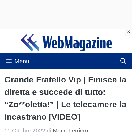
Vai
al
contenuto
Menu
Grande Fratello Vip | Finisce la
diretta e succede di tutto:
“Zo**oletta!” | Le telecamere la
incastrano [VIDEO]
11 Ottobre 2022
di
Maria Ferriero