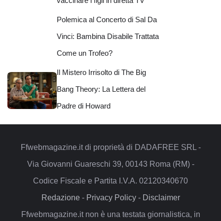
vaccinare i figli in diretta TV
Polemica al Concerto di Sal Da
Vinci: Bambina Disabile Trattata
Come un Trofeo?
Il Mistero Irrisolto di The Big
Bang Theory: La Lettera del
Padre di Howard
Ffwebmagazine.it di proprietà di DADAFREE SRL -
Via Giovanni Guareschi 39, 00143 Roma (RM) -
Codice Fiscale e Partita I.V.A. 02120340670
Redazione
-
Privacy Policy
-
Disclaimer
Ffwebmagazine.it non è una testata giornalistica, in