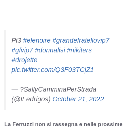
Pt3
#elenoire
#grandefratellovip7
#gfvip7
#donnalisi
#nikiters
#drojette
pic.twitter.com/Q3F03TCjZ1
— ?SallyCamminaPerStrada
(@IFedrigos)
October 21, 2022
La Ferruzzi non si rassegna e nelle prossime