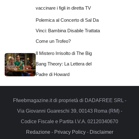
vaccinare i figli in diretta TV
Polemica al Concerto di Sal Da
Vinci: Bambina Disabile Trattata
Come un Trofeo?
Il Mistero Irrisolto di The Big
Bang Theory: La Lettera del
Padre di Howard
Ffwebmagazine.it di proprietà di DADAFREE SRL -
Via Giovanni Guareschi 39, 00143 Roma (RM) -
Codice Fiscale e Partita I.V.A. 02120340670
Redazione
-
Privacy Policy
-
Disclaimer