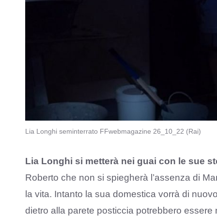
Lia Longhi seminterrato FFwebmagazine 26_10_22 (Rai)
Lia Longhi si metterà nei guai con le sue s
Roberto che non si spiegherà l’assenza di Mar
la vita. Intanto la sua domestica vorrà di nuov
dietro alla parete posticcia potrebbero essere n