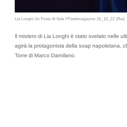
Lia Longhi Un Posto Al Sole FFwebmagazine 26_10_22 (Rai)
Il mistero di Lia Longhi è stato svelato nelle u
agirà la protagonista della soap napoletana, ch
Torre di Marco Damilano.