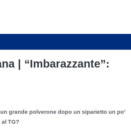
na | “Imbarazzante”:
un grande polverone dopo un siparietto un po’
a al TG?