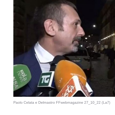
Paolo Celata e Delmastro FFwebmagazine 27_10_22 (La7)