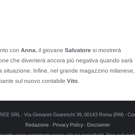
onto con
Anna
, il giovane
Salvatore
si mostrerà
ne che diventerà ancora più negativa quando sarà
lla situazione. Infine, nel grande magazzino milanese,
pante sul nuovo contabile
Vito
.
REE SRL - Via Giovanni Guareschi 39, 00143 Roma (RM) - Codi
Redazione
-
Privacy Policy
-
Disclaimer