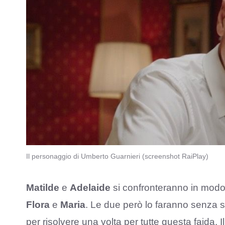
Il personaggio di Umberto Guarnieri (screenshot RaiPlay)
Matilde
e
Adelaide
si confronteranno in mod
Flora
e
Maria
. Le due però lo faranno senza 
per risolvere una volta per tutte questa faida. I