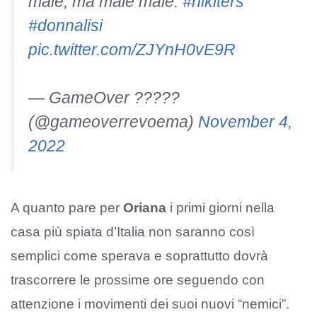
male, ma male male.
#nikiters
#donnalisi
pic.twitter.com/ZJYnH0vE9R
— GameOver ?‍????
(@gameoverrevoema)
November 4,
2022
A quanto pare per
Oriana
i primi giorni nella
casa più spiata d’Italia non saranno così
semplici come sperava e soprattutto dovrà
trascorrere le prossime ore seguendo con
attenzione i movimenti dei suoi nuovi “nemici”.