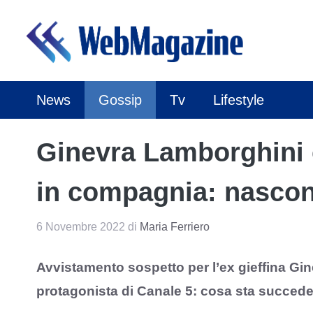
Vai
al
contenuto
News
Gossip
Tv
Lifestyle
Ginevra Lamborghini c
in compagnia: nasco
6 Novembre 2022
di
Maria Ferriero
Avvistamento sospetto per l’ex gieffina Gi
protagonista di Canale 5: cosa sta succed