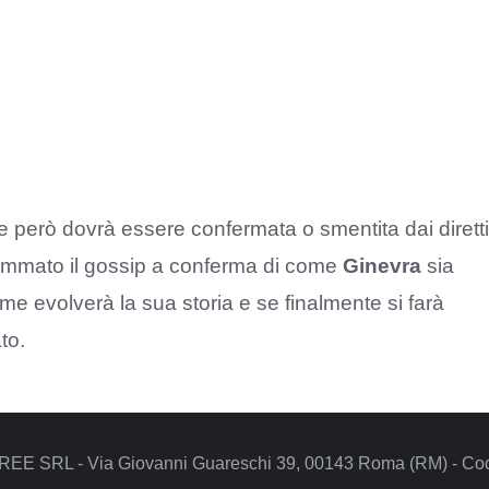
però dovrà essere confermata o smentita dai diretti
fiammato il gossip a conferma di come
Ginevra
sia
e evolverà la sua storia e se finalmente si farà
to.
REE SRL - Via Giovanni Guareschi 39, 00143 Roma (RM) - Codi