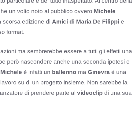
to particolare e del tutto inaspettato. Al centro della
anche un volto noto al pubblico ovvero
Michele
la scorsa edizione di
Amici di Maria De Filippi
e
so format.
ioni ma sembrerebbe essere a tutti gli effetti una
ebbe però nascondere anche una seconda ipotesi e
.
Michele
è infatti un
ballerino
ma
Ginevra
è una
lavoro su di un progetto insieme. Non sarebbe la
anzatore di prendere parte al
videoclip
di una sua