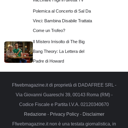
Polemica al Concerto di Sal Da
Vinci: Bambina Disabile Trattata
Come un Trofeo?
Il Mistero Irrisolto di The Big
Bang Theory: La Lettera del
Padre di Howard
Ffwebmagazine.it di proprietà di DADAFREE SRL -
Via Giovanni Guareschi 39, 00143 Roma (RM) -
Codice Fiscale e Partita I.V.A. 02120340670
Redazione
-
Privacy Policy
-
Disclaimer
Ffwebmagazine.it non è una testata giornalistica, in