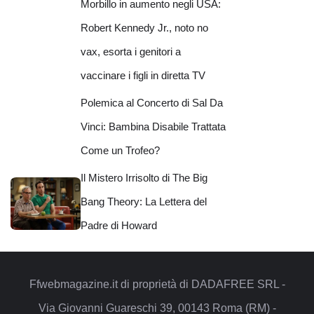
Morbillo in aumento negli USA:
Robert Kennedy Jr., noto no
vax, esorta i genitori a
vaccinare i figli in diretta TV
Polemica al Concerto di Sal Da
Vinci: Bambina Disabile Trattata
Come un Trofeo?
Il Mistero Irrisolto di The Big
Bang Theory: La Lettera del
Padre di Howard
Ffwebmagazine.it di proprietà di DADAFREE SRL -
Via Giovanni Guareschi 39, 00143 Roma (RM) -