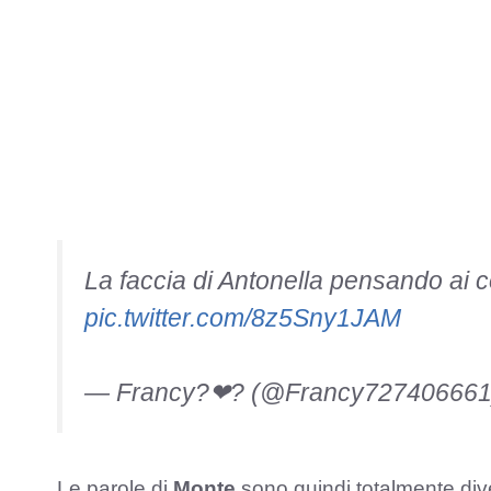
La faccia di Antonella pensando ai c
pic.twitter.com/8z5Sny1JAM
— Francy?❤? (@Francy72740666
Le parole di
Monte
sono quindi totalmente div