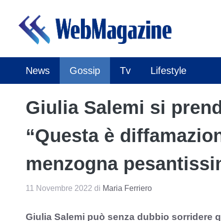
Vai
al
contenuto
News
Gossip
Tv
Lifestyle
Giulia Salemi si prende
“Questa è diffamazio
menzogna pesantiss
11 Novembre 2022
di
Maria Ferriero
Giulia Salemi può senza dubbio sorridere q