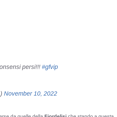
onsensi persi!!!
#gfvip
1)
November 10, 2022
erse da quelle della
Fiordelisi
che stando a questa