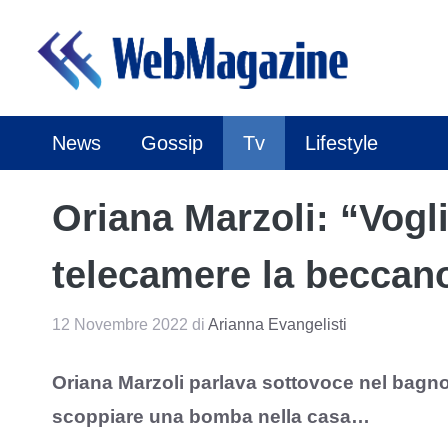
Vai
al
contenuto
News
Gossip
Tv
Lifestyle
Oriana Marzoli: “Vogli
telecamere la beccan
12 Novembre 2022
di
Arianna Evangelisti
Oriana Marzoli parlava sottovoce nel bagno
scoppiare una bomba nella casa…