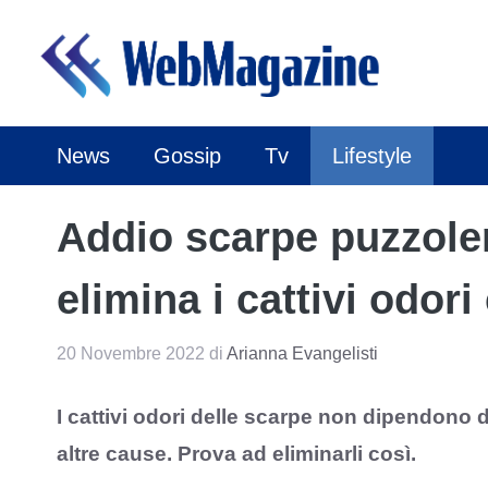
Vai
al
contenuto
News
Gossip
Tv
Lifestyle
Addio scarpe puzzolen
elimina i cattivi odori
20 Novembre 2022
di
Arianna Evangelisti
I cattivi odori delle scarpe non dipendono
altre cause. Prova ad eliminarli così.