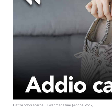
Cattivi odori scarpe FFwebmagazine (AdobeStock)