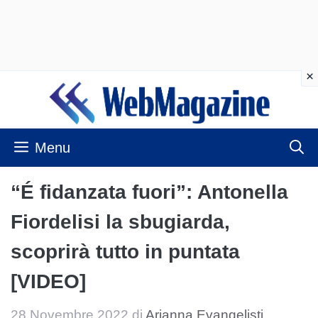
Vai
al
contenuto
Menu
“É fidanzata fuori”: Antonella
Fiordelisi la sbugiarda,
scoprirà tutto in puntata
[VIDEO]
28 Novembre 2022
di
Arianna Evangelisti