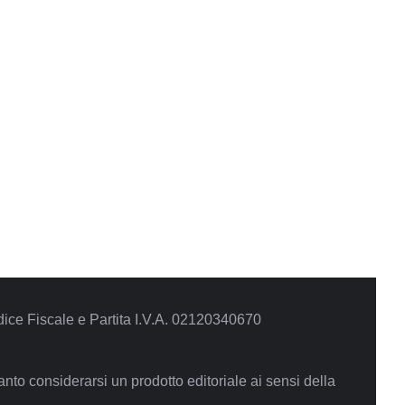
ce Fiscale e Partita I.V.A. 02120340670
to considerarsi un prodotto editoriale ai sensi della