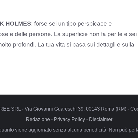
K HOLMES
: forse sei un tipo perspicace e
ose e delle persone. La superficie non fa per te e sei
to profondi. La tua vita si basa sui dettagli e sulla
REE SRL - Via Giovanni Guareschi 39, 00143 Roma (RM) - Codi
Redazione
-
Privacy Policy
-
Disclaimer
quanto viene aggiornato senza alcuna periodicità. Non può pertan