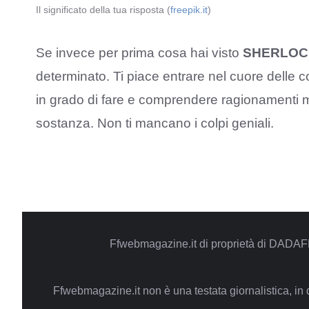
Il significato della tua risposta (
freepik.it
)
Se invece per prima cosa hai visto
SHERLOC
determinato. Ti piace entrare nel cuore delle c
in grado di fare e comprendere ragionamenti mol
sostanza. Non ti mancano i colpi geniali.
Ffwebmagazine.it di proprietà di DADAF
Ffwebmagazine.it non è una testata giornalistica, in 