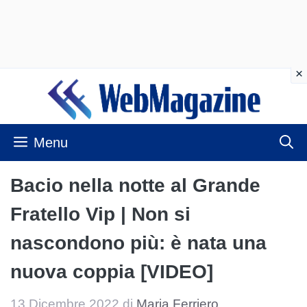
Vai
al
contenuto
Menu
Bacio nella notte al Grande
Fratello Vip | Non si
nascondono più: è nata una
nuova coppia [VIDEO]
13 Dicembre 2022
di
Maria Ferriero