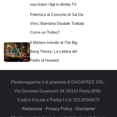
vaccinare i figli in diretta TV
Polemica al Concerto di Sal Da
Vinci: Bambina Disabile Trattata
Come un Trofeo?
Il Mistero Irrisolto di The Big
Bang Theory: La Lettera del
Padre di Howard
Ffwebmagazine.it di proprietà di DADAFREE SRL -
Via Giovanni Guareschi 39, 00143 Roma (RM) -
Codice Fiscale e Partita I.V.A. 02120340670
Redazione
-
Privacy Policy
-
Disclaimer