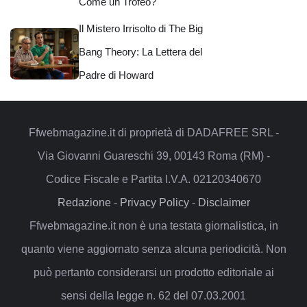
Come un Trofeo?
Il Mistero Irrisolto di The Big
Bang Theory: La Lettera del
Padre di Howard
Ffwebmagazine.it di proprietà di DADAFREE SRL -
Via Giovanni Guareschi 39, 00143 Roma (RM) -
Codice Fiscale e Partita I.V.A. 02120340670
Redazione
-
Privacy Policy
-
Disclaimer
Ffwebmagazine.it non è una testata giornalistica, in
quanto viene aggiornato senza alcuna periodicità. Non
può pertanto considerarsi un prodotto editoriale ai
sensi della legge n. 62 del 07.03.2001