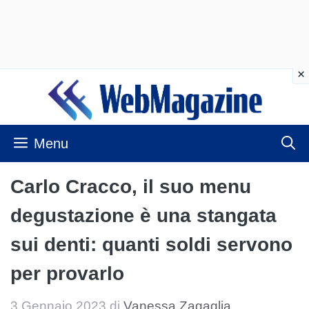
Vai
al
contenuto
Menu
Carlo Cracco, il suo menu
degustazione è una stangata
sui denti: quanti soldi servono
per provarlo
3 Gennaio 2023
di
Vanessa Zagaglia