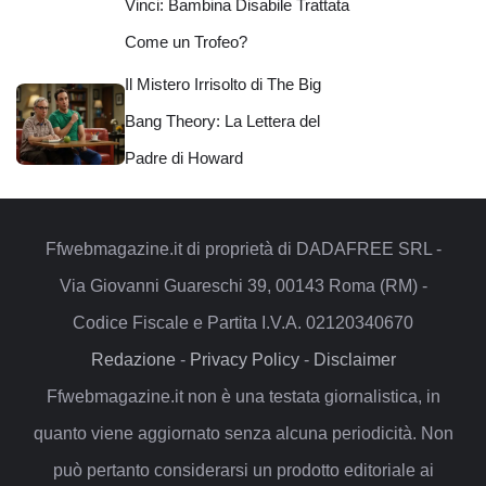
Vinci: Bambina Disabile Trattata
Come un Trofeo?
Il Mistero Irrisolto di The Big
Bang Theory: La Lettera del
Padre di Howard
Ffwebmagazine.it di proprietà di DADAFREE SRL -
Via Giovanni Guareschi 39, 00143 Roma (RM) -
Codice Fiscale e Partita I.V.A. 02120340670
Redazione
-
Privacy Policy
-
Disclaimer
Ffwebmagazine.it non è una testata giornalistica, in
quanto viene aggiornato senza alcuna periodicità. Non
può pertanto considerarsi un prodotto editoriale ai