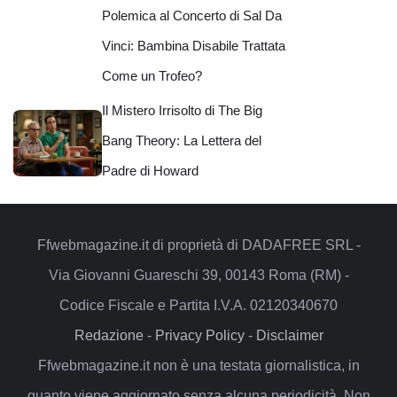
Polemica al Concerto di Sal Da
Vinci: Bambina Disabile Trattata
Come un Trofeo?
Il Mistero Irrisolto di The Big
Bang Theory: La Lettera del
Padre di Howard
Ffwebmagazine.it di proprietà di DADAFREE SRL -
Via Giovanni Guareschi 39, 00143 Roma (RM) -
Codice Fiscale e Partita I.V.A. 02120340670
Redazione
-
Privacy Policy
-
Disclaimer
Ffwebmagazine.it non è una testata giornalistica, in
quanto viene aggiornato senza alcuna periodicità. Non