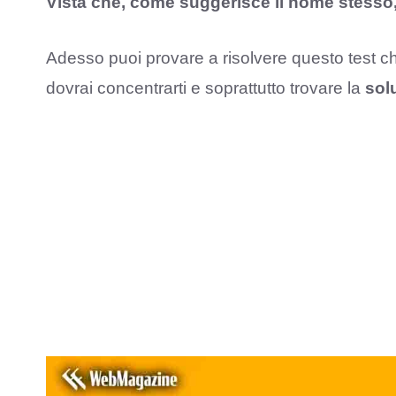
Vista che, come suggerisce il nome stesso, t
Adesso puoi provare a risolvere questo test c
dovrai concentrarti e soprattutto trovare la
sol