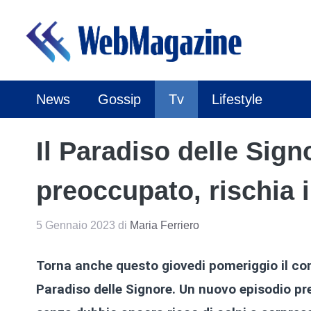
Vai
al
contenuto
News
Gossip
Tv
Lifestyle
Il Paradiso delle Signo
preoccupato, rischia i
5 Gennaio 2023
di
Maria Ferriero
Torna anche questo giovedi pomeriggio il co
Paradiso delle Signore. Un nuovo episodio pren