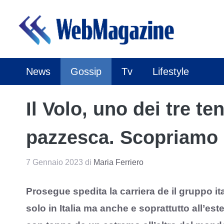
Vai
al
contenuto
News
Gossip
Tv
Lifestyle
Il Volo, uno dei tre t
pazzesca. Scopriamo 
7 Gennaio 2023
di
Maria Ferriero
Prosegue spedita la carriera de il gruppo it
solo in Italia ma anche e soprattutto all’es