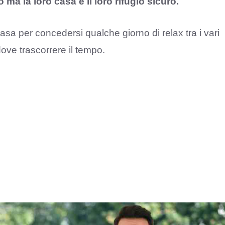
ma la loro casa è il loro rifugio sicuro.
a casa per concedersi qualche giorno di relax tra i vari
ove trascorrere il tempo.