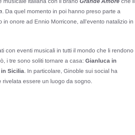
se musicale italiana con il brano
Grande Amore
che li
n
. Da quel momento in poi hanno preso parte a
uto in onore ad Ennio Morricone, all’evento natalizio in
 con eventi musicali in tutti il mondo che li rendono
rò, i tre sono soliti tornare a casa:
Gianluca in
in Sicilia
. In particolare, Ginoble sui social ha
 è rivelata essere un luogo da sogno.