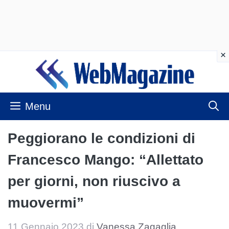
Vai
al
contenuto
Menu
Peggiorano le condizioni di
Francesco Mango: “Allettato
per giorni, non riuscivo a
muovermi”
11 Gennaio 2023
di
Vanessa Zagaglia