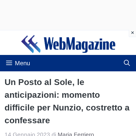
Vai
al
contenuto
Menu
Un Posto al Sole, le
anticipazioni: momento
difficile per Nunzio, costretto a
confessare
14 Gennaio 2023
di
Maria Ferriero