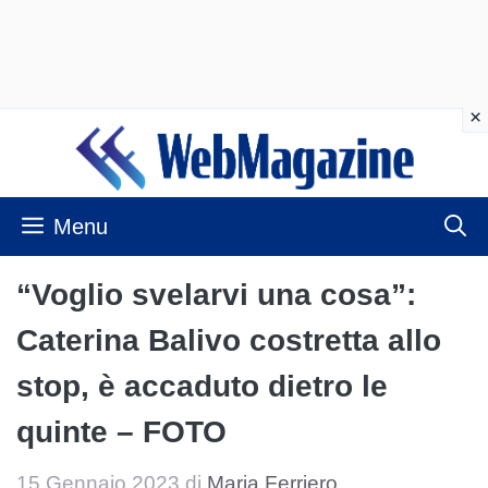
Vai
al
contenuto
Menu
“Voglio svelarvi una cosa”:
Caterina Balivo costretta allo
stop, è accaduto dietro le
quinte – FOTO
15 Gennaio 2023
di
Maria Ferriero