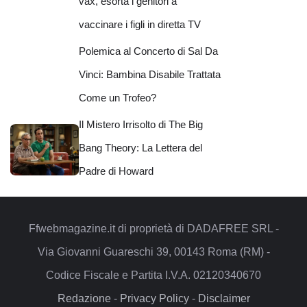
vax, esorta i genitori a
vaccinare i figli in diretta TV
Polemica al Concerto di Sal Da
Vinci: Bambina Disabile Trattata
Come un Trofeo?
Il Mistero Irrisolto di The Big
Bang Theory: La Lettera del
Padre di Howard
Ffwebmagazine.it di proprietà di DADAFREE SRL -
Via Giovanni Guareschi 39, 00143 Roma (RM) -
Codice Fiscale e Partita I.V.A. 02120340670
Redazione
-
Privacy Policy
-
Disclaimer