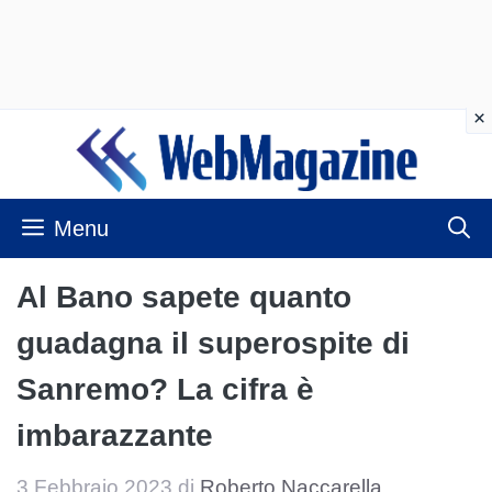
Vai
al
contenuto
Menu
Al Bano sapete quanto
guadagna il superospite di
Sanremo? La cifra è
imbarazzante
3 Febbraio 2023
di
Roberto Naccarella