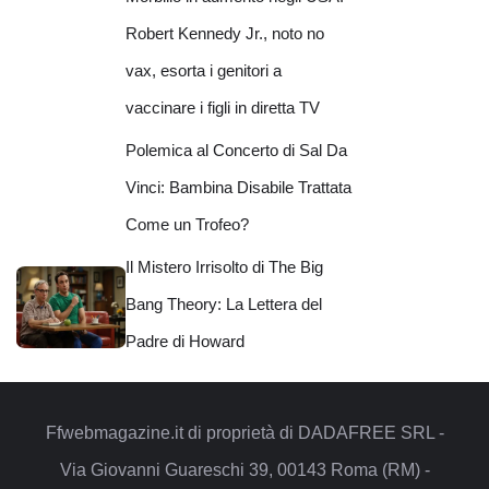
Robert Kennedy Jr., noto no
vax, esorta i genitori a
vaccinare i figli in diretta TV
Polemica al Concerto di Sal Da
Vinci: Bambina Disabile Trattata
Come un Trofeo?
Il Mistero Irrisolto di The Big
Bang Theory: La Lettera del
Padre di Howard
Ffwebmagazine.it di proprietà di DADAFREE SRL -
Via Giovanni Guareschi 39, 00143 Roma (RM) -