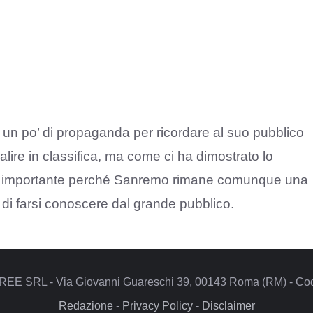
 un po’ di propaganda per ricordare al suo pubblico
alire in classifica, ma come ci ha dimostrato lo
osì importante perché Sanremo rimane comunque una
 di farsi conoscere dal grande pubblico.
REE SRL - Via Giovanni Guareschi 39, 00143 Roma (RM) - Codi
Redazione
-
Privacy Policy
-
Disclaimer