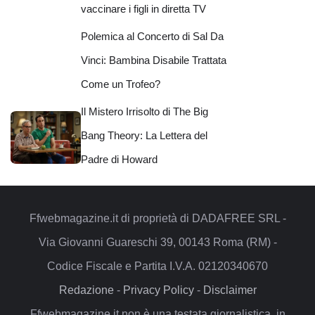
vaccinare i figli in diretta TV
Polemica al Concerto di Sal Da
Vinci: Bambina Disabile Trattata
Come un Trofeo?
Il Mistero Irrisolto di The Big
Bang Theory: La Lettera del
Padre di Howard
Ffwebmagazine.it di proprietà di DADAFREE SRL -
Via Giovanni Guareschi 39, 00143 Roma (RM) -
Codice Fiscale e Partita I.V.A. 02120340670
Redazione
-
Privacy Policy
-
Disclaimer
Ffwebmagazine.it non è una testata giornalistica, in