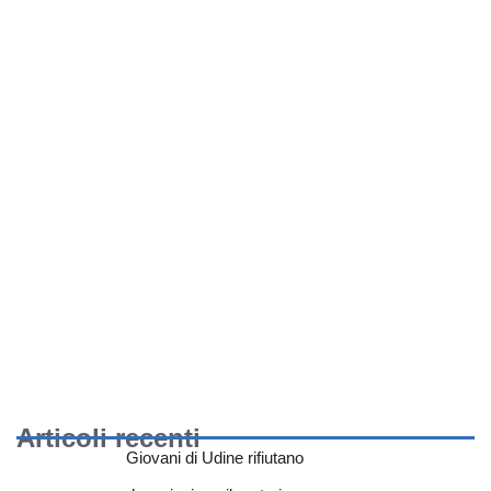
Articoli recenti
Giovani di Udine rifiutano