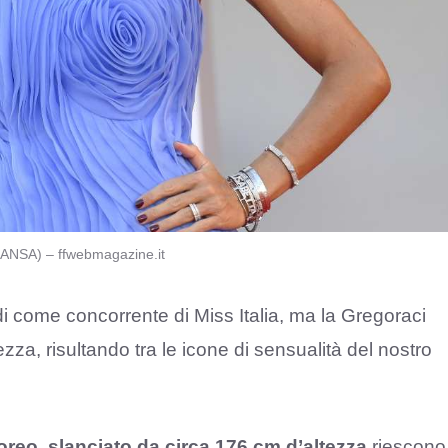
: ANSA) – ffwebmagazine.it
di come concorrente di Miss Italia, ma la Gregoraci
zza, risultando tra le icone di sensualità del nostro
eo, slanciato da circa 176 cm d’altezza
riescono