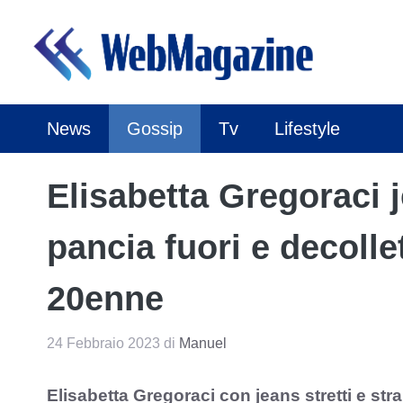
Vai
al
contenuto
News
Gossip
Tv
Lifestyle
Elisabetta Gregoraci j
pancia fuori e decolle
20enne
24 Febbraio 2023
di
Manuel
Elisabetta Gregoraci con jeans stretti e stra