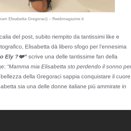
agram Elisabetta Gregoraci) – ffwebmagazine.it
calia del post, subito riempito da tantissimi like e
otografico, Elisabetta dà libero sfogo per l’ennesima
o Ely ?❤️”
scrive una delle tantissime fan della
ge:
“Mamma mia Elisabetta sto perdendo il sonno pe
 bellezza della Gregoraci sappia conquistare il cuore
abetta sia una delle donne italiane più ammirate in