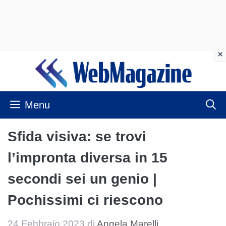
Vai
al
contenuto
Menu
Sfida visiva: se trovi
l’impronta diversa in 15
secondi sei un genio |
Pochissimi ci riescono
24 Febbraio 2023
di
Angela Marelli