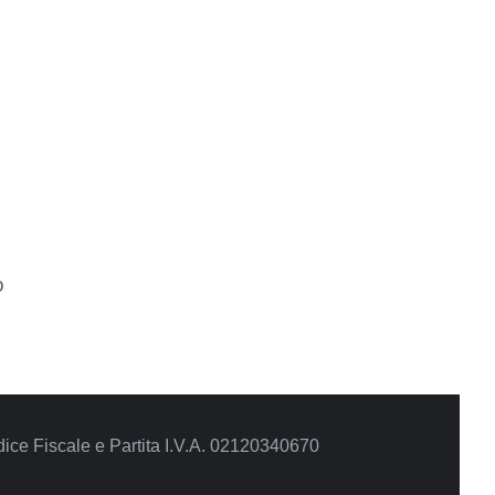
o
ce Fiscale e Partita I.V.A. 02120340670