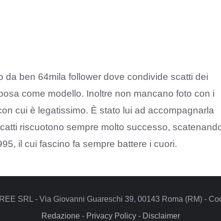
lo da ben 64mila follower dove condivide scatti dei
 posa come modello. Inoltre non mancano foto con i
on cui è legatissimo. È stato lui ad accompagnarla
nti scatti riscuotono sempre molto successo, scatenand
95, il cui fascino fa sempre battere i cuori.
REE SRL - Via Giovanni Guareschi 39, 00143 Roma (RM) - Codi
Redazione
-
Privacy Policy
-
Disclaimer