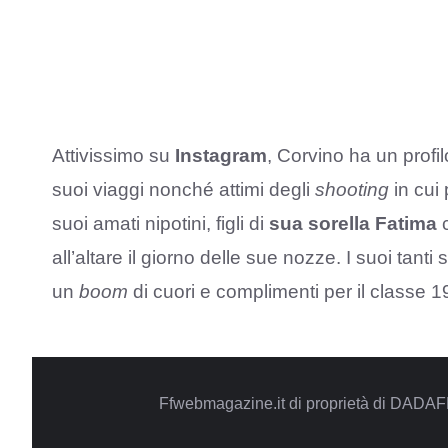
Attivissimo su
Instagram
, Corvino ha un profi
suoi viaggi nonché attimi degli
shooting
in cui
suoi amati nipotini, figli di
sua sorella Fatima
c
all’altare il giorno delle sue nozze. I suoi ta
un
boom
di cuori e complimenti per il classe 19
Ffwebmagazine.it di proprietà di DADAF