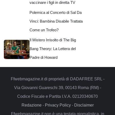
vaccinare i figli in diretta TV
Polemica al Concerto di Sal Da
Vinci: Bambina Disabile Trattata
Come un Trofeo?
Il Mistero Irrisolto di The Big
Bang Theory: La Lettera del
Padre di Howard
Ffwebmagazine.it di proprietà di DADAFREE SRL -
Via Giovanni Guareschi 39, 00143 Roma (RM) -
Codice Fiscale e Partita I.V.A. 02120340670
Redazione
-
Privacy Policy
-
Disclaimer
Ffwebmagazine.it non è una testata giornalistica, in