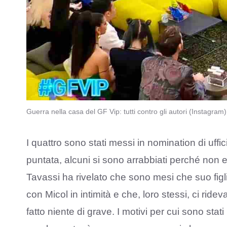
Guerra nella casa del GF Vip: tutti contro gli autori (Instagram
I quattro sono stati messi in nomination di uf
puntata, alcuni si sono arrabbiati perché non
Tavassi ha rivelato che sono mesi che suo figl
con Micol in intimità e che, loro stessi, ci rid
fatto niente di grave. I motivi per cui sono sta