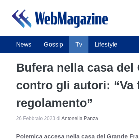
Vai
al
contenuto
News
Gossip
Tv
Lifestyle
Bufera nella casa del 
contro gli autori: “Va t
regolamento”
26 Febbraio 2023
di
Antonella Panza
Polemica accesa nella casa del Grande Frat