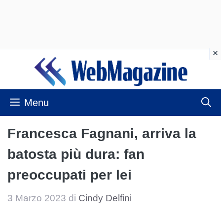
Vai
al
contenuto
Menu
Francesca Fagnani, arriva la
batosta più dura: fan
preoccupati per lei
3 Marzo 2023
di
Cindy Delfini