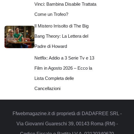
Vinci: Bambina Disabile Trattata
Come un Trofeo?
Il Mistero Irrisolto di The Big
Bang Theory: La Lettera del
Padre di Howard
Netflix: Addio a 3 Serie Tv e 13
Film in Agosto 2026 – Ecco la
Lista Completa delle
Cancellazioni
Ffwebmagazine.it di proprietà di DADAFREE SRL -
Via Giovanni Guareschi 39, 00143 Roma (RM) -
Codice Fiscale e Partita I.V.A. 02120340670