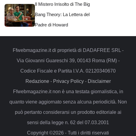
Il Mistero Irrisolto di The Big
Bang Theory: La Lettera del
Padre di Howard
Ffwebmagazine.it di proprietà di DADAFREE SRL -
Via Giovanni Guareschi 39, 00143 Roma (RM) -
Codice Fiscale e Partita I.V.A. 02120340670
Redazione
-
Privacy Policy
-
Disclaimer
Ffwebmagazine.it non è una testata giornalistica, in
quanto viene aggiornato senza alcuna periodicità. Non
può pertanto considerarsi un prodotto editoriale ai
sensi della legge n. 62 del 07.03.2001
Copyright ©2026 - Tutti i diritti riservati