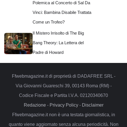
Polemica al Concerto di Sal Da
Vinci: Bambina Disabile Trattata
Come un Trofeo?
Il Mistero Irrisolto di The Big
Bang Theory: La Lettera del
Padre di Howard
Ffwebmagazine.it di proprietà di DADAFREE SRL -
Via Giovanni Guareschi 39, 00143 Roma (RM) -
Codice Fiscale e Partita I.V.A. 02120340670
Redazione
-
Privacy Policy
-
Disclaimer
Ffwebmagazine.it non è una testata giornalistica, in
quanto viene aggiornato senza alcuna periodicità. Non