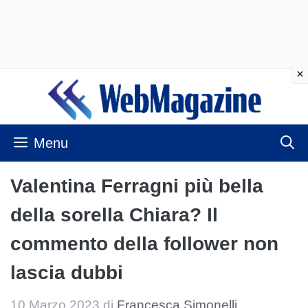
Vai
al
contenuto
Menu
Valentina Ferragni più bella
della sorella Chiara? Il
commento della follower non
lascia dubbi
10 Marzo 2023
di
Francesca Simonelli