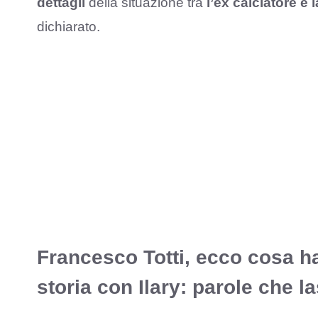
dettagli
della situazione tra
l’ex calciatore e 
dichiarato.
Francesco Totti, ecco cosa ha
storia con Ilary: parole che l