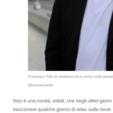
Francesco Totti, le rivelazioni di un amico sulla sit
@francescototti
Non è una novità, infatti, che negli ultimi giorn
trascorrere qualche giorno di relax sulla neve: