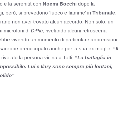
so e la serenità con
Noemi Bocchi
dopo la
ugi, però, si prevedono ‘fuoco e fiamme’ in
Tribunale
,
mbrano non aver trovato alcun accordo. Non solo, un
i microfoni di
DiPiù
, rivelando alcuni retroscena
 starebbe vivendo un momento di particolare apprension
 e sarebbe preoccupato anche per la sua ex moglie:
“I
 rivelato la persona vicina a Totti,
“La battaglia in
possibile. Lui e Ilary sono sempre più lontani,
olido”
.