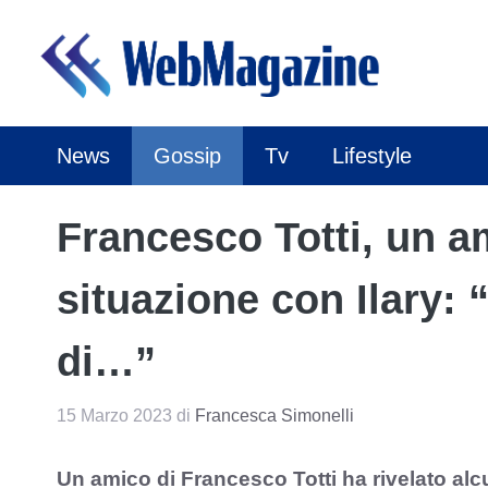
Vai
al
contenuto
News
Gossip
Tv
Lifestyle
Francesco Totti, un am
situazione con Ilary: 
di…”
15 Marzo 2023
di
Francesca Simonelli
Un amico di Francesco Totti ha rivelato alcu