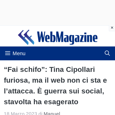
Vai
al
contenuto
Menu
“Fai schifo”: Tina Cipollari
furiosa, ma il web non ci sta e
l’attacca. È guerra sui social,
stavolta ha esagerato
18 Marzo 2023
di
Manuel