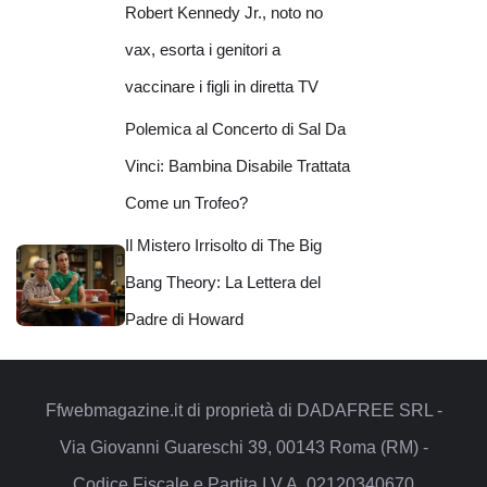
Robert Kennedy Jr., noto no
vax, esorta i genitori a
vaccinare i figli in diretta TV
Polemica al Concerto di Sal Da
Vinci: Bambina Disabile Trattata
Come un Trofeo?
Il Mistero Irrisolto di The Big
Bang Theory: La Lettera del
Padre di Howard
Ffwebmagazine.it di proprietà di DADAFREE SRL -
Via Giovanni Guareschi 39, 00143 Roma (RM) -
Codice Fiscale e Partita I.V.A. 02120340670