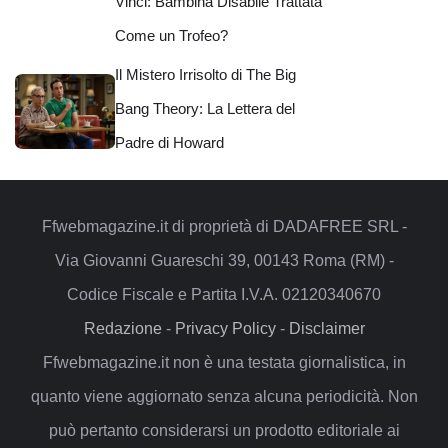
Vinci: Bambina Disabile Trattata
Come un Trofeo?
Il Mistero Irrisolto di The Big
Bang Theory: La Lettera del
Padre di Howard
Ffwebmagazine.it di proprietà di DADAFREE SRL -
Via Giovanni Guareschi 39, 00143 Roma (RM) -
Codice Fiscale e Partita I.V.A. 02120340670
Redazione
-
Privacy Policy
-
Disclaimer
Ffwebmagazine.it non è una testata giornalistica, in
quanto viene aggiornato senza alcuna periodicità. Non
può pertanto considerarsi un prodotto editoriale ai