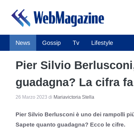
Vai
al
contenuto
News
Gossip
Tv
Lifestyle
Pier Silvio Berluscon
guadagna? La cifra fa
26 Marzo 2023
di
Mariavictoria Stella
Pier Silvio Berlusconi è uno dei rampolli pi
Sapete quanto guadagna? Ecco le cifre.