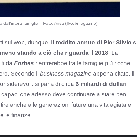
o dell’intera famiglia – Foto: Ansa (ffwebmagazine)
ti sul web, dunque,
il reddito annuo di Pier Silvio s
almeno stando a ciò che riguarda il 2018
. La
iti da
Forbes
rientrerebbe fra le famiglie più ricche
rero. Secondo il
business magazine
appena citato, il
onsiderevoli: si parla di circa
6 miliardi di dollari
to capaci che adesso deve continuare a stare ben
ntire anche alle generazioni future una vita agiata e
e le finanze.